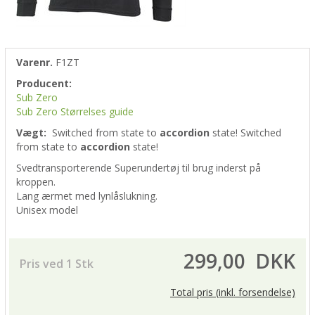
Varenr.
F1ZT
Producent:
Sub Zero
Sub Zero Størrelses guide
Vægt:
Switched from
state to
accordion
state!
Switched
from
state to
accordion
state!
Svedtransporterende Superundertøj til brug inderst på
kroppen.
Lang ærmet med lynlåslukning.
Unisex model
299,00
DKK
Pris ved 1 Stk
Total pris (inkl. forsendelse)