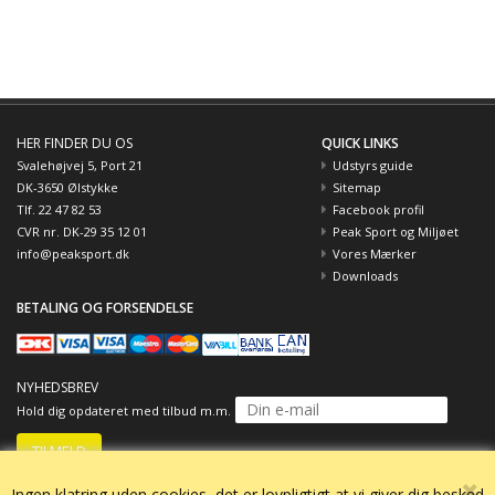
HER FINDER DU OS
QUICK LINKS
Svalehøjvej 5, Port 21
Udstyrs guide
DK-3650 Ølstykke
Sitemap
Tlf. 22 47 82 53
Facebook profil
CVR nr. DK-29 35 12 01
Peak Sport og Miljøet
info@peaksport.dk
Vores Mærker
Downloads
BETALING OG FORSENDELSE
NYHEDSBREV
Hold dig opdateret med tilbud m.m.
Ingen klatring uden cookies, det er lovpligtigt at vi giver dig besked