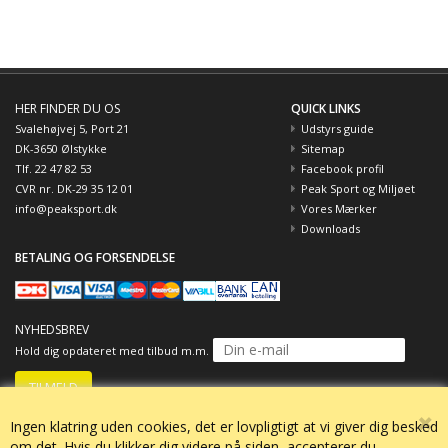
HER FINDER DU OS
QUICK LINKS
Svalehøjvej 5, Port 21
Udstyrs guide
DK-3650 Ølstykke
Sitemap
Tlf. 22 47 82 53
Facebook profil
CVR nr. DK-29 35 12 01
Peak Sport og Miljøet
info@peaksport.dk
Vores Mærker
Downloads
BETALING OG FORSENDELSE
NYHEDSBREV
Hold dig opdateret med tilbud m.m.
Ingen klatring uden cookies, det er lovpligtigt at vi giver dig besked
om det. Hvis du klikker dig videre på siden, accepterer du