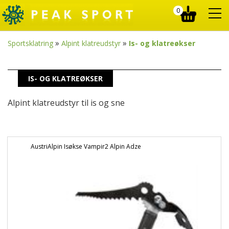
0
»
»
Sportsklatring
Alpint klatreudstyr
Is- og klatreøkser
IS- OG KLATREØKSER
Alpint klatreudstyr til is og sne
AustriAlpin Isøkse Vampir2 Alpin Adze