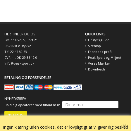
HER FINDER DU OS
QUICK LINKS
Svalehøjvej 5, Port 21
Udstyrs guide
DK-3650 Ølstykke
Sitemap
Tlf. 22 47 82 53
Facebook profil
CVR nr. DK-29 35 12 01
Peak Sport og Miljøet
info@peaksport.dk
Vores Mærker
Downloads
BETALING OG FORSENDELSE
NYHEDSBREV
Hold dig opdateret med tilbud m.m.
Ingen klatring uden cookies, det er lovpligtigt at vi giver dig besked