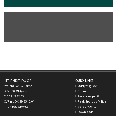
HER FINDER DU OS
QUICK LINKS
Svalehøjvej 5, Port 21
Udstyrs guide
DK-3650 Ølstykke
Sitemap
Tlf. 22 47 82 53
Facebook profil
CVR nr. DK-29 35 12 01
Peak Sport og Miljøet
info@peaksport.dk
Vores Mærker
Downloads