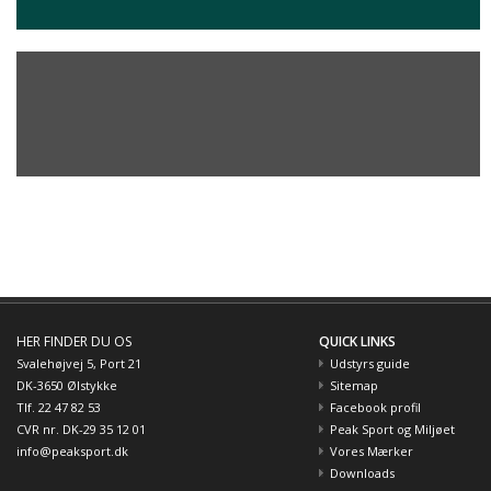
HER FINDER DU OS
QUICK LINKS
Svalehøjvej 5, Port 21
Udstyrs guide
DK-3650 Ølstykke
Sitemap
Tlf. 22 47 82 53
Facebook profil
CVR nr. DK-29 35 12 01
Peak Sport og Miljøet
info@peaksport.dk
Vores Mærker
Downloads