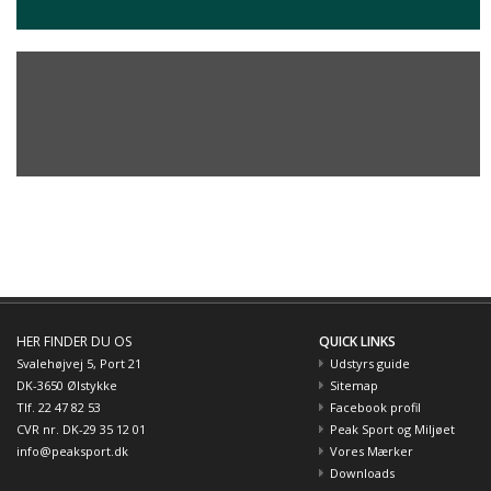
HER FINDER DU OS
QUICK LINKS
Svalehøjvej 5, Port 21
Udstyrs guide
DK-3650 Ølstykke
Sitemap
Tlf. 22 47 82 53
Facebook profil
CVR nr. DK-29 35 12 01
Peak Sport og Miljøet
info@peaksport.dk
Vores Mærker
Downloads