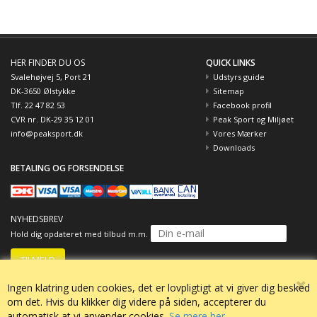
HER FINDER DU OS
QUICK LINKS
Svalehøjvej 5, Port 21
Udstyrs guide
DK-3650 Ølstykke
Sitemap
Tlf. 22 47 82 53
Facebook profil
CVR nr. DK-29 35 12 01
Peak Sport og Miljøet
info@peaksport.dk
Vores Mærker
Downloads
BETALING OG FORSENDELSE
NYHEDSBREV
Hold dig opdateret med tilbud m.m.
Ingen klatring uden cookies, det er lovpligtigt at vi giver dig besked
om det. Hvis du klikker dig videre på siden, accepterer du
automatisk at vi anvender cookies.
Se mere her