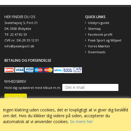
HER FINDER DU OS
QUICK LINKS
Svalehøjvej 5, Port 21
Udstyrs guide
DK-3650 Ølstykke
Sitemap
Tlf. 22 47 82 53
Facebook profil
CVR nr. DK-29 35 12 01
Peak Sport og Miljøet
info@peaksport.dk
Vores Mærker
Downloads
BETALING OG FORSENDELSE
NYHEDSBREV
Hold dig opdateret med tilbud m.m.
Ingen klatring uden cookies, det er lovpligtigt at vi giver dig besked
om det. Hvis du klikker dig videre på siden, accepterer du
automatisk at vi anvender cookies.
Se mere her
© Copyright 2015
All Rights Reserved / Sitemap