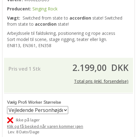
Producent:
Singing Rock
Vægt:
Switched from
state to
accordion
state!
Switched
from
state to
accordion
state!
Arbejdssele til faldsikring, positionering og rope access
Sort model til scene, stage rigging, teater eller lign.
EN813, EN361, EN358
2.199,00
DKK
Pris ved 1 Stk
Total pris (inkl. forsendelse)
Vælg Profi Worker Størrelse
Ikke på lager
Klik og få besked når varen kommer igen
Lev. 8 Dato/Dage