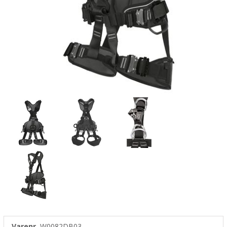
Varenr.
W0082DB03