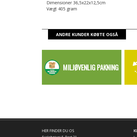
Dimensioner 36,5x22x12,5cm
Vægt 405 gram
ANDRE KUNDER KØBTE OGSÅ
MILJØVENLIG PAKNING
HER FINDER DU OS
K
Svalehøjvej 5, Port 21