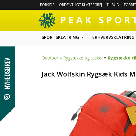
FORSIDE
ORDENTLIGT KLATREGREJ
TILBUD
FORRE
SPORTSKLATRING
ERHVERVSKLATRING
»
»
Outdoor
Rygsække og tasker
Rygsække til
Jack Wolfskin Rygsæk Kids 