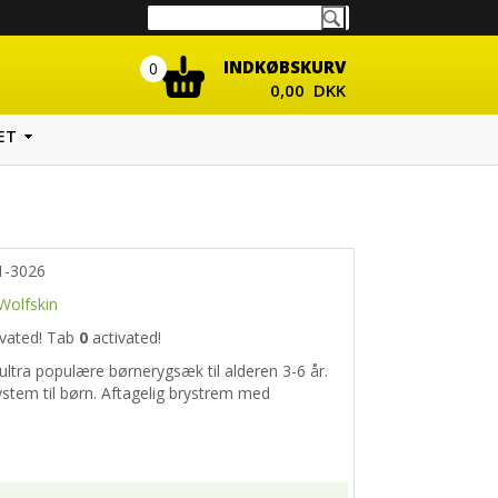
INDKØBSKURV
0
0,00 DKK
ET
1-3026
Wolfskin
vated!
Tab
0
activated!
ultra populære børnerygsæk til alderen 3-6 år.
tem til børn. Aftagelig brystrem med