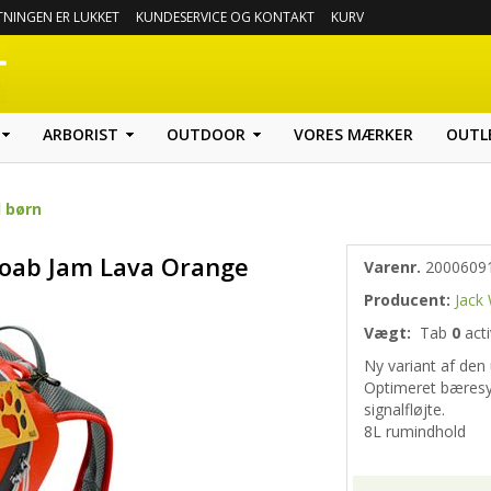
TNINGEN ER LUKKET
KUNDESERVICE OG KONTAKT
KURV
ARBORIST
OUTDOOR
VORES MÆRKER
OUTL
 børn
Moab Jam Lava Orange
Varenr.
2000609
Producent:
Jack 
Vægt:
Tab
0
acti
Ny variant af den 
Optimeret bæresys
signalfløjte.
8L rumindhold