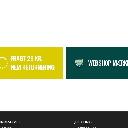
FRAGT 29 KR.
WEBSHOP MÆRK
NEM RETURNERING
UNDESERVICE
QUICK LINKS
Forside
Udstyrs guide