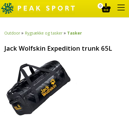
0
»
»
Outdoor
Rygsække og tasker
Tasker
Jack Wolfskin Expedition trunk 65L