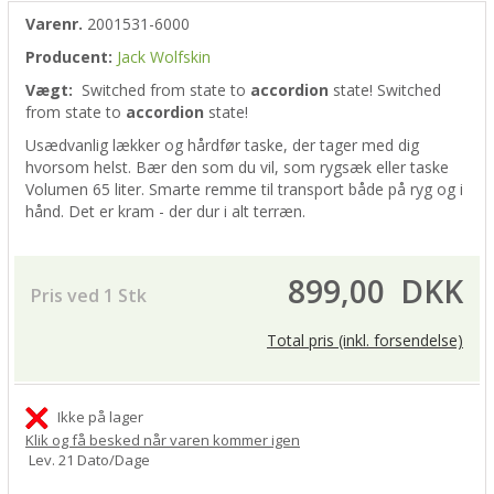
Varenr.
2001531-6000
Producent:
Jack Wolfskin
Vægt:
Switched from
state to
accordion
state!
Switched
from
state to
accordion
state!
Usædvanlig lækker og hårdfør taske, der tager med dig
hvorsom helst. Bær den som du vil, som rygsæk eller taske
Volumen 65 liter. Smarte remme til transport både på ryg og i
hånd. Det er kram - der dur i alt terræn.
899,00
DKK
Pris ved 1 Stk
Total pris (inkl. forsendelse)
Ikke på lager
Klik og få besked når varen kommer igen
Lev. 21 Dato/Dage