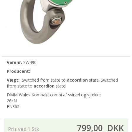
Varenr.
SW490
Producent:
Vægt:
Switched from
state to
accordion
state!
Switched
from
state to
accordion
state!
DMM Wales Kompakt combi af svirvel og sjækkel
26kN
EN362
799,00
DKK
Pris ved 1 Stk