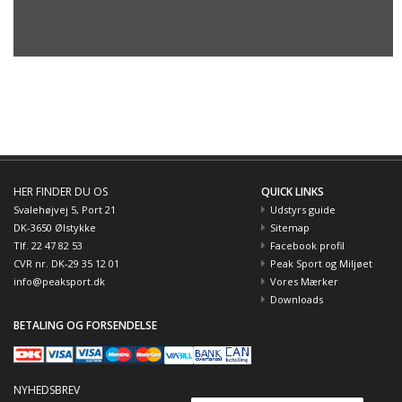
HER FINDER DU OS
QUICK LINKS
Svalehøjvej 5, Port 21
Udstyrs guide
DK-3650 Ølstykke
Sitemap
Tlf. 22 47 82 53
Facebook profil
CVR nr. DK-29 35 12 01
Peak Sport og Miljøet
info@peaksport.dk
Vores Mærker
Downloads
BETALING OG FORSENDELSE
NYHEDSBREV