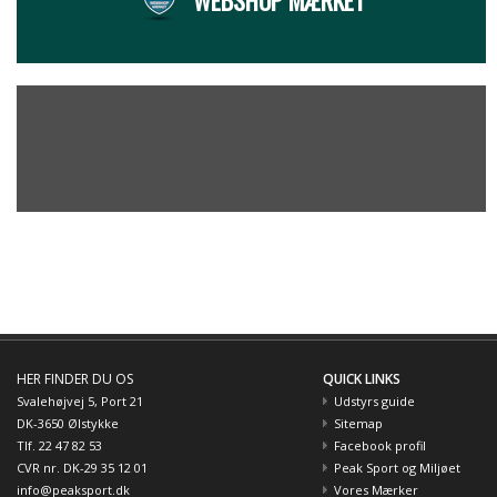
HER FINDER DU OS
QUICK LINKS
Svalehøjvej 5, Port 21
Udstyrs guide
DK-3650 Ølstykke
Sitemap
Tlf. 22 47 82 53
Facebook profil
CVR nr. DK-29 35 12 01
Peak Sport og Miljøet
info@peaksport.dk
Vores Mærker